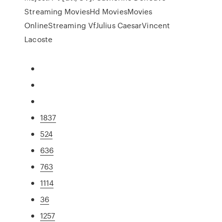
Streaming MoviesHd MoviesMovies
OnlineStreaming VfJulius CaesarVincent
Lacoste
1837
524
636
763
1114
36
1257